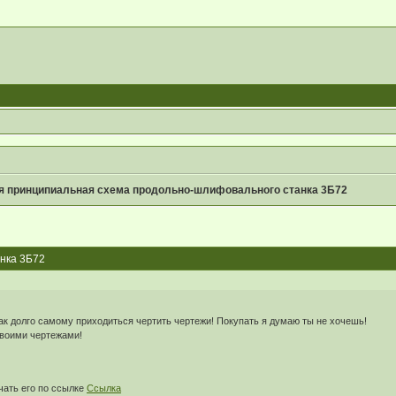
я принципиальная схема продольно-шлифовального станка 3Б72
нка 3Б72
 как долго самому приходиться чертить чертежи! Покупать я думаю ты не хочешь!
своими чертежами!
чать его по ссылке
Ссылка