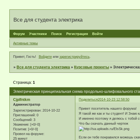
Все для студента электрика
Форум
Участники
Поиск
Регистрация
Войти
Активные темы
Привет, Гость!
Войдите
или
зарегистрируйтесь
.
»
Все для студента электрика
»
Курсовые проекты
»
Электрическа
Страница:
1
Электрическая принципиальная схема продольно-шлифовального ста
Cjplfntkm
Поделиться
2014-10-23 12:58:50
Администратор
Привет посетитель нашего форума!
Зарегистрирован
: 2014-10-22
Я такой же как и ты студент! И Знаю
Приглашений:
0
И именно поэтому я делюсь с тобой 
Сообщений:
3
Что бы скачать данный чертеж
Уважение:
[+0/-0]
Позитив:
[+0/-0]
Провел на форуме:
Если он тебе понравился можешь ска
25 минут